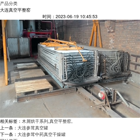
产品分类
大连真空平整窑
时间：2023-06-19 10:45:53
相关标签：
木屑烘干系列
,
真空平整窑
,
上一条：
大连参茸真空罐
下一条：
大连参茸中药真空干燥罐