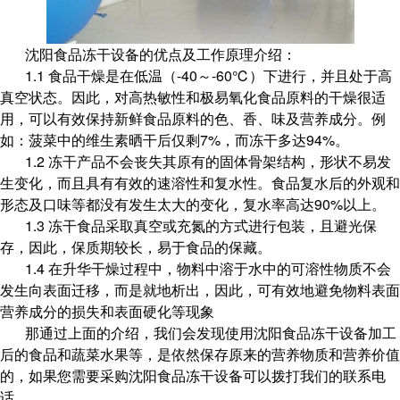
沈阳食品冻干设备的优点及工作原理介绍：
1.1 食品干燥是在低温（-40～-60℃）下进行，并且处于高
真空状态。因此，对高热敏性和极易氧化食品原料的干燥很适
用，可以有效保持新鲜食品原料的色、香、味及营养成分。例
如：菠菜中的维生素晒干后仅剩7%，而冻干多达94%。
1.2 冻干产品不会丧失其原有的固体骨架结构，形状不易发
生变化，而且具有有效的速溶性和复水性。食品复水后的外观和
形态及口味等都没有发生太大的变化，复水率高达90%以上。
1.3 冻干食品采取真空或充氮的方式进行包装，且避光保
存，因此，保质期较长，易于食品的保藏。
1.4 在升华干燥过程中，物料中溶于水中的可溶性物质不会
发生向表面迁移，而是就地析出，因此，可有效地避免物料表面
营养成分的损失和表面硬化等现象
那通过上面的介绍，我们会发现
使用
沈阳食品冻干设备加工
后的食品和蔬菜水果等，是依然保存原来的营养物质和营养价值
的，如果您需要采购
沈阳食品冻干设备
可以拨打我们的联系电
话。