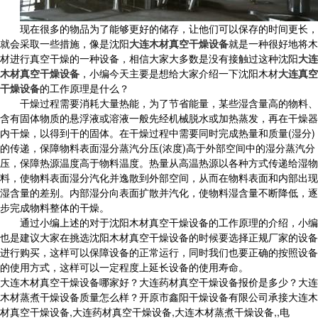
现在很多的物品为了能够更好的储存，让他们可以保存的时间更长，
就会采取一些措施，像是沈阳
大连木材真空干燥设备
就是一种很好地将木
材进行真空干燥的一种设备，相信大家大多数是没有接触过这种沈阳
大连
木材真空干燥设备
，小编今天主要是想给大家介绍一下沈阳木材
大连真空
干燥设备
的工作原理是什么？
干燥过程需要消耗大量热能，为了节省能量，某些湿含量高的物料、
含有固体物质的悬浮液或溶液一般先经机械脱水或加热蒸发，再在干燥器
内干燥，以得到干的固体。在干燥过程中需要同时完成热量和质量(湿分)
的传递，保障物料表面湿分蒸汽分压(浓度)高于外部空间中的湿分蒸汽分
压，保障热源温度高于物料温度。热量从高温热源以各种方式传递给湿物
料，使物料表面湿分汽化并逸散到外部空间，从而在物料表面和内部出现
湿含量的差别。内部湿分向表面扩散并汽化，使物料湿含量不断降低，逐
步完成物料整体的干燥。
通过小编上述的对于沈阳木材真空干燥设备的工作原理的介绍，小编
也是建议大家在挑选沈阳木材真空干燥设备的时候要选择正规厂家的设备
进行购买，这样可以保障设备的正常运行，同时我们也要正确的按照设备
的使用方式，这样可以一定程度上延长设备的使用寿命。
大连木材真空干燥设备哪家好？大连药材真空干燥设备报价是多少？大连
木材蒸煮干燥设备质量怎么样？开原市鑫阳干燥设备有限公司承接大连木
材真空干燥设备,大连药材真空干燥设备,大连木材蒸煮干燥设备,,电