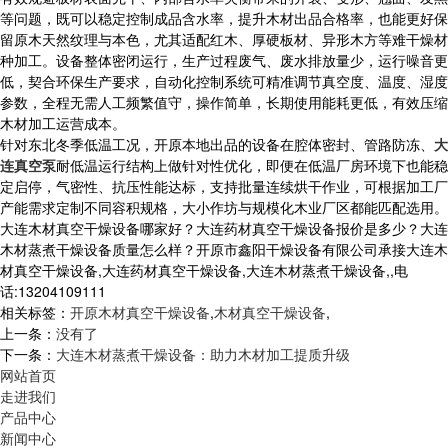
等问题，既可以稳定控制成品含水率，提升木材出品合格率，也能更好保
留原木天然纹理与本色，尤其适配红木、厚硬板材、异形木方等难干燥材
种加工。设备整体密闭运行，生产过程废气、废水排放量少，运行噪音更
低，契合环保生产要求，自动化控制系统可精准调节真空度、温度、湿度
参数，全程无需人工频繁值守，操作简单，长期使用能耗更低，有效压缩
木材加工运营成本。
针对东北冬季低温工况，开原本地出品的设备在腔体密封、管路防冻、
大
连真空泵
耐低温运行结构上做针对性优化，即便在低温厂房环境下也能稳
定启停，气密性、抗压性能达标，支持批量连续烘干作业，可根据加工厂
产能需求定制不同容积规格，大小作坊与规模化木业厂区都能匹配选用。
大连木材真空干燥设备哪家好？大连药材真空干燥设备报价是多少？大连
木材蒸煮干燥设备质量怎么样？开原市鑫阳干燥设备有限公司承接大连木
材真空干燥设备,大连药材真空干燥设备,大连木材蒸煮干燥设备,,电
话:13204109111
相关标签：
开原木材真空干燥设备
,
木材真空干燥设备
,
上一条：
没有了
下一条：
大连木材蒸煮干燥设备：助力木材加工提质升级
网站首页
走进我们
产品中心
新闻中心