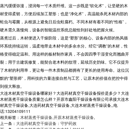
蒸汽缓缓弥漫，浸润每一寸木质纤维。这一步既是“软化术”，让坚硬的木
材变得柔韧，方便后续加工塑形；也是“净化术”，高温能杀死木材内部的
蛀虫与霉菌，从根源上避免日后虫蛀腐朽。不同木材有着不同的“性格”，
硬木需久蒸慢炖，设备的智能温控系统总能恰到好处地把握火候。
蒸煮过后，木材便进入干燥阶段，这是“塑形”的核心。设备内部的热风循
环系统持续运转，温柔地带走木材中的多余水分。经它“调教”的木材，性
格变得稳定温和。用这样的板材制作家具，不会因四季干湿变化而翘曲开
裂；用于古建筑修复，能契合老木料的纹理，延续历史韵味。它不仅提升
了木材的利用率，更让每一件木质制品都拥有了更长的使用寿命。这位沉
默的“塑形师”，用科技的力量连接自然与工艺，让原木的价值在把控中得
到很大释放。
大连木材真空干燥设备哪家好？大连药材真空干燥设备报价是多少？大连
木材蒸煮干燥设备质量怎么样？开原市鑫阳干燥设备有限公司承接大连木
材真空干燥设备,大连药材真空干燥设备,大连木材蒸煮干燥设备,,电
话:13204109111
相关标签：
木材蒸煮干燥设备
,
开原木材蒸煮干燥设备
,
上一条：
大连药材真空干燥设备：守护药效